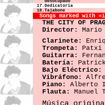
desocupado
17.
Dedicatoria
18.
Tajabone
Songs marked with »i
THE CITY OF PRA
Director:
Mario 
Clarinete:
Enriq
Trompeta:
Patxi 
Guitarra:
Fernan
Batería:
Patrick
Bajo Eléctrico:
Vibráfono:
Alfre
Piano:
Alberto I
Flauta:
Manuel T
Música origina