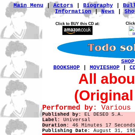
Main Menu
|
Actors
|
Biography
|
Bul
Information
|
News
|
Sho
Click
Click to BUY this CD at:
SHOP
BOOKSHOP
|
MOVIESHOP
|
C
All abo
(Origina
Performed by:
Various 
Published by:
EL DESEO S.A.
Label:
Universal
Duration:
46 Minutes 17 Second
Publishing Date:
August 31, 199