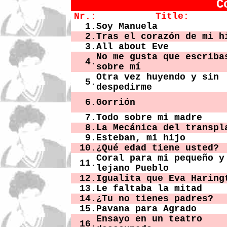
C
Nr.:
Title:
1.
Soy Manuela
2.
Tras el corazón de mi h
3.
All about Eve
No me gusta que escriba
4.
sobre mí
Otra vez huyendo y sin
5.
despedirme
6.
Gorrión
7.
Todo sobre mi madre
8.
La Mecánica del transpl
9.
Esteban, mi hijo
10.
¿Qué edad tiene usted?
Coral para mi pequeño y
11.
lejano Pueblo
12.
Igualita que Eva Haring
13.
Le faltaba la mitad
14.
¿Tu no tienes padres?
15.
Pavana para Agrado
Ensayo en un teatro
16.