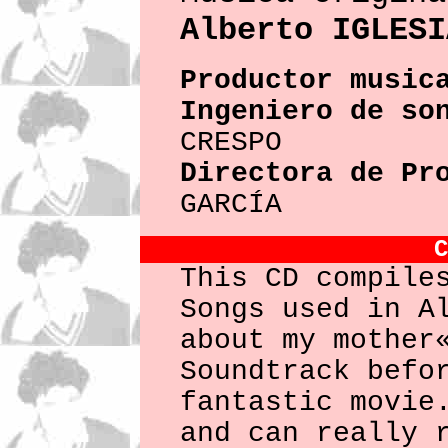
Alberto IGLESI
Productor music
Ingeniero de so
CRESPO
Directora de Pr
GARCÍA
C
This CD compile
Songs used in A
about my mother
Soundtrack befo
fantastic movie
and can really 