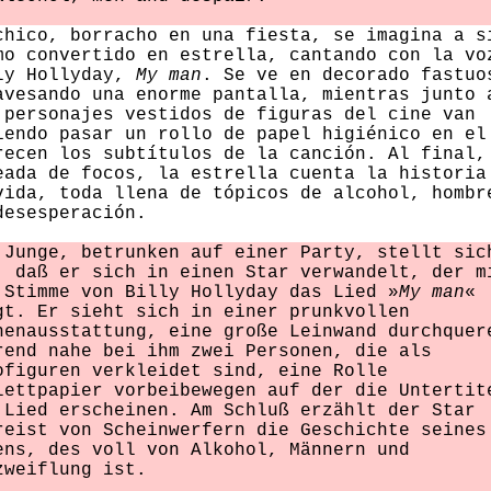
chico, borracho en una fiesta, se imagina a s
mo convertido en estrella, cantando con la vo
ly Hollyday,
My man
. Se ve en decorado fastuo
avesando una enorme pantalla, mientras junto 
 personajes vestidos de figuras del cine van
iendo pasar un rollo de papel higiénico en el
recen los subtítulos de la canción. Al final,
eada de focos, la estrella cuenta la historia
vida, toda llena de tópicos de alcohol, hombr
desesperación.
 Junge, betrunken auf einer Party, stellt sic
, daß er sich in einen Star verwandelt, der m
 Stimme von Billy Hollyday das Lied »
My man
«
gt. Er sieht sich in einer prunkvollen
nenausstattung, eine große Leinwand durchquer
rend nahe bei ihm zwei Personen, die als
ofiguren verkleidet sind, eine Rolle
lettpapier vorbeibewegen auf der die Untertit
 Lied erscheinen. Am Schluß erzählt der Star
reist von Scheinwerfern die Geschichte seines
ens, des voll von Alkohol, Männern und
zweiflung ist.