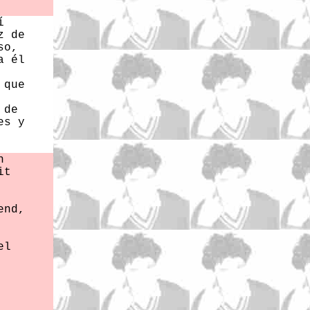
í
z de
so,
a él
 que
 de
es y
h
it
end,
el