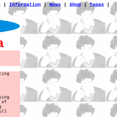
s
|
Information
|
News
|
Shop
|
Tapas
|
a
ting
sing
 of
g
ull