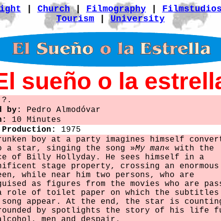
ight
|
Church
|
Filmography
|
Filmstudio
Tourism
|
University
El sueño o la estrell
?.
d by:
Pedro Almodóvar
n:
10 Minutes
 Production:
1975
runken boy at a party imagines himself conver
o a star, singing the song »
My man
« with the
ce of Billy Hollyday. He sees himself in a
nificent stage property, crossing an enormous
een, while near him two persons, who are
guised as figures from the movies who are pas
a role of toilet paper on which the subtitles
 song appear. At the end, the star is countin
rounded by spotlights the story of his life f
alcohol, men and despair.