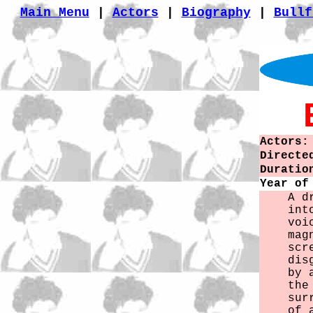
Main Menu
|
Actors
|
Biography
|
Bullf
Actors:
Directe
Duratio
Year of
A d
int
voi
mag
scr
dis
by 
the
sur
of 