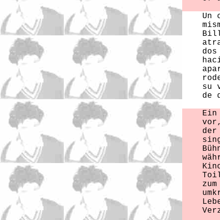
Un 
mis
Bil
atr
dos
hac
apa
rod
su 
de 
Ein
vor
der
sin
Büh
wäh
Kin
Toi
zum
umk
Leb
Ver